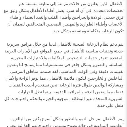
الأطفال الذين يعانون من حالات مزمنة إلى متابعة منسقة عبر
تخصصات متعددة. في أن أم سي، يعمل أطباء الأطفال بشكل وثيق مع
فرق حديثي الولادة والجراحين وأطباء القلب والغدد الصماء وأطباء
الأعصاب وأطباء الطوارئ والمهنيين الصحيين المتحالفين لضمان أن
تكون الرعاية متكاملة ومنسقة بشكل جيد.
يتم دعم نظام الرعاية الصحية للأطفال لدينا من خلال مرافق سريرية
حديثة وتقنيات مناسبة للأطفال في جميع المواقع في الإمارات العربية
المتحدة. تتوفر خدمات التشخيص المتكاملة، والاختبارات المخبرية
الشاملة، والتصوير بشكل جاهز في مستشفياتنا مما يسمح لنا بتقديم
تقييمات دقيقة وفي الوقت المناسب. لقد صممنا مناطق المرضى
الداخليين والخارجيين لتكون ملائمة للأطفال، مما يوفر الراحة والأمان
ومشاركة الوالدين طوال فترة الرعاية. نحن نستخدم أحدث التقنيات
فقط، مما يضمن الدقة والمراقبة الدقيقة، بينما تظل القرارات
السريرية المتخذة عبر الوظائف موجهة بالخبرة والحكم واحتياجات كل
طفل على حدة.
يمر الأطفال بمراحل النمو والتطور بشكل أسرع بكثير من البالغين.
أنظمتهم المناعية في حالة نضوج مستمر، واحتياجاتهم الغذائية تتغير،