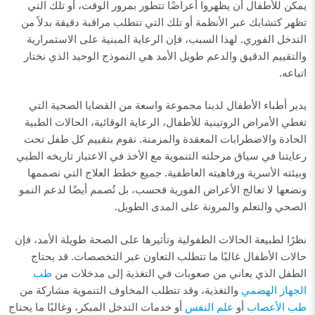
يمكن للأطفال أن يظهروا أعراضًا تتطور بمرور الوقت، أو تلك التي
تظهر كتشابك عبر الأنظمة أو تلك التي تتطلب مراقبة دقيقة بدلاً من
التدخل الفوري. لهذا السبب، فإن الرعاية المبنية على الاستمرارية
والتقييم الدقيق والدعم طويل الأمد هي النموذج الوحيد الذي نختار
اتباعه.
يدير أطباء الأطفال لدينا مجموعة واسعة من القضايا الصحية التي
تغطي الأمراض الروتينية للأطفال، الرعاية الوقائية، الحالات الطبية
الحادة والاضطرابات المعقدة والمزمنة. نقوم بتقييم كل طفل تحت
رعايتنا في سياق مرحلته التنموية مع الأخذ في الاعتبار تاريخه الطبي
وبيئته الأسرية ورفاهيته العاطفية. جميع خطط العلاج التي نصممها
ونضعها لا تعالج الأعراض الفورية فحسب، بل تُصمم أيضًا لدعم النمو
الصحي والتعلم والمرونة على المدى الطويل.
نظرًا لطبيعة الحالات الطفولية وتأثيرها على الصحة طويلة الأمد، فإن
حالات الأطفال غالبًا ما تتطلب التعاون عبر التخصصات. قد يحتاج
الطفل الذي يعاني من صعوبات في التغذية إلى مدخلات من
طب
الجهاز الهضمي
والتغذية، وقد تتطلب المخاوف التنموية مشاركة من
طب الأعصاب
أو
علم النفس
أو خدمات التدخل المبكر، وغالبًا ما يحتاج