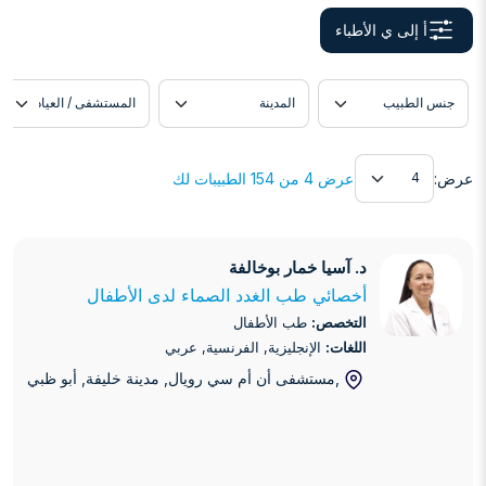
أ إلى ي الأطباء
دة
موقع الطبيب
اللغة
عرض
عرض:
عرض 4 من 154 الطبيبات لك
د. آسيا خمار بوخالفة
د. آسيا خمار بوخالفة
أخصائي طب الغدد الصماء لدى الأطفال
التخصص:
طب الأطفال
اللغات:
الإنجليزية, الفرنسية, عربي
,مستشفى أن أم سي رويال, مدينة خليفة
, أبو ظبي