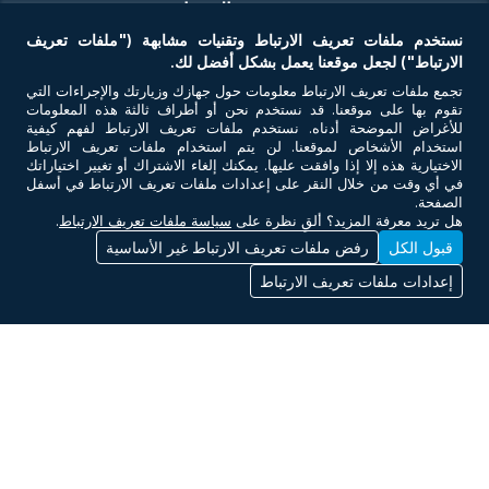
من نحن
الخدمات
عيادة
مركز أن أم سي رويال الطبي، مدينة الرياض
نستخدم ملفات تعريف الارتباط وتقنيات مشابهة ("ملفات تعريف
من نحن
المستشفيات والعيادات
الارتباط") لجعل موقعنا يعمل بشكل أفضل لك.
لماذا تختار أن أم سي؟
محدد مواقع أن أم سي
تجمع ملفات تعريف الارتباط معلومات حول جهازك وزيارتك والإجراءات التي
الغاية والرؤية
الأطباء
تقوم بها على موقعنا. قد نستخدم نحن أو أطراف ثالثة هذه المعلومات
أعضاء مجلس الإدارة
تخصصاتنا
للأغراض الموضحة أدناه. نستخدم ملفات تعريف الارتباط لفهم كيفية
عيادة
الإدارة العليا
باقات الرعاية الصحية
استخدام الأشخاص لموقعنا. لن يتم استخدام ملفات تعريف الارتباط
مركز إن إم سي موج للتدخل المبكر الطبي
الاختيارية هذه إلا إذا وافقت عليها. يمكنك إلغاء الاشتراك أو تغيير اختياراتك
الجوائز والتكريم
دعم الإسعافات الأولية للفعاليات
في أي وقت من خلال النقر على إعدادات ملفات تعريف الارتباط في أسفل
الاعتمادات
الأسئلة الشائعة
الصفحة.
هل تريد معرفة المزيد؟ ألقِ نظرة على
سياسة ملفات تعريف الارتباط
.
سلامة المرضى والجودة
قبول الكل
رفض ملفات تعريف الارتباط غير الأساسية
عيادة
اتصل بنا
إن إم سي رويال ميديكال سنتر – ياس مول ابويظبي
إعدادات ملفات تعريف الارتباط
روابط أخرى
الموعد
احجز موعد