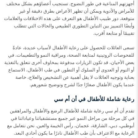
أجهزتهم المناعية في طور النضوج. تستجيب أعضاؤهم بشكل مختلف
للأمراض والأدوية ويمكن أن تظهر الأعراض بطرق دقيقة أو غير
متوقعة. دور طبيب الأطفال هو التعرف على هذه الاختلافات والعلامات
وأيضًا التمييز بين التباين التطوري الطبيعي والحالات التي تتطلب
تقييمًا أو متابعة أقرب.
تسعى العائلات للحصول على رعاية الأطفال لأسباب عديدة، عادةً
للفحوصات الروتينية لمتابعة الصحة، ومراقبة النمو والتطعيمات. في
بعض الأحيان، قد تكون الزيارات مدفوعة بمخاوف أخرى تتعلق بالتغذية
أو النوم أو العدوى أو السلوك أو التطور. في طب الأطفال، الاستماع
بعناية وتوجيه العائلات لا يقل أهمية عن التشخيص والعلاج، خاصة
عندما يكون الأطفال صغارًا جدًا لشرح وتوضيح شعورهم.
رعاية شاملة للأطفال في أن أم سي
تقدم أن أم سي رعاية شاملة للأطفال الرضع والأطفال والمراهقين
في كل مرحلة من مراحل النمو عبر جميع مستشفياتنا وعياداتنا في
أبوظبي، دبي، الشارقة، عجمان، رأس الخيمة والعين. نحن نتعامل مع
الرعاية مع الاعتراف بأن طب الأطفال نادرًا ما يكون أحادي البعد.