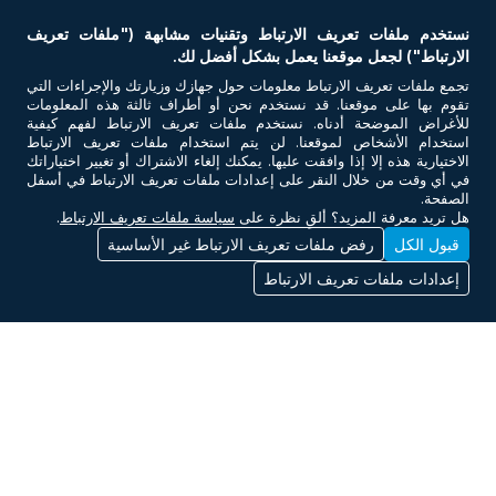
أعضاء مجلس الإدارة
تخصصاتنا
نستخدم ملفات تعريف الارتباط وتقنيات مشابهة ("ملفات تعريف
الإدارة العليا
باقات الرعاية الصحية
الارتباط") لجعل موقعنا يعمل بشكل أفضل لك.
الجوائز والتكريم
دعم الإسعافات الأولية للفعاليات
تجمع ملفات تعريف الارتباط معلومات حول جهازك وزيارتك والإجراءات التي
الاعتمادات
الأسئلة الشائعة
تقوم بها على موقعنا. قد نستخدم نحن أو أطراف ثالثة هذه المعلومات
للأغراض الموضحة أدناه. نستخدم ملفات تعريف الارتباط لفهم كيفية
سلامة المرضى والجودة
استخدام الأشخاص لموقعنا. لن يتم استخدام ملفات تعريف الارتباط
اتصل بنا
الاختيارية هذه إلا إذا وافقت عليها. يمكنك إلغاء الاشتراك أو تغيير اختياراتك
في أي وقت من خلال النقر على إعدادات ملفات تعريف الارتباط في أسفل
الصفحة.
هل تريد معرفة المزيد؟ ألقِ نظرة على
سياسة ملفات تعريف الارتباط
.
روابط أخرى
قبول الكل
رفض ملفات تعريف الارتباط غير الأساسية
إعدادات ملفات تعريف الارتباط
الموعد
احجز موعد
تواصل معنا