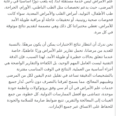
علم الأمراض ليس خدمة مستقلة أبدًا. إنه يلعب دورًا أساسيًا في رعاية
المرضى، حيث يدعم تخصصات مثل الطب الباطني، الأورام، الجراحة،
طب الأطفال، التوليد، أمراض القلب والأمراض المعدية. سواء كانت
فحوصات صحية روتينية، أو تحقيقات عاجلة أو مراقبة طويلة الأمد
للأمراض، تغطي مختبراتنا كل ذلك وهي مصممة لتقديم نتائج موثوقة
في كل مرة.
نحن ندرك أن انتظار نتائج الاختبارات يمكن أن يكون مرهقًا. بالنسبة
للعديد من مرضانا، تحمل تقارير علم الأمراض وزنًا عاطفيًا، خاصة
عندما تتعلق بحالات خطيرة أو طويلة الأمد. لهذا السبب، فإن الدقة
التقنية ليست العامل المهم الوحيد، بل الكفاءة والتقارير الواضحة هي
أجزاء أساسية من العملية. النتائج في الوقت المناسب مقترنة
بالتشخيصات الدقيقة تساعد في تقليل عدم اليقين لكل من المرضى
وطبيبهم المعالج، مما يسمح لفرقنا بالتصرف دون تأخير. تُدار جميع
خدمات علم الأمراض في أن أم سي وفق بروتوكولات وأنظمة جودة
موحدة، تتماشى مع أفضل الممارسات الدولية. كل خطوة، من جمع
العينات إلى المعالجة والتقرير، تتبع ضوابط صارمة للسلامة والجودة
للحفاظ على الاتساق عبر جميع الإمارات.