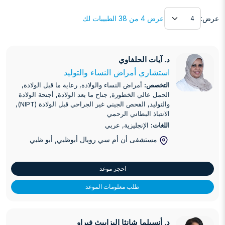
عرض
عرض:
عرض 4 من 38 الطبيبات لك
د. آيات الحلفاوي
د. آيات الحلفاوي
استشاري أمراض النساء والتوليد
التخصص:
أمراض النساء والولادة, رعاية ما قبل الولادة,
الحمل عالي الخطورة, جناح ما بعد الولادة, أجنحة الولادة
والتوليد, الفحص الجيني غير الجراحي قبل الولادة (NIPT),
الانتباذ البطاني الرحمي
اللغات:
الإنجليزية, عربي
مستشفى أن أم سي رويال أبوظبي
, أبو ظبي
احجز موعد
طلب معلومات الموعد
د. أنسيلما شانثا إليزابيث فيراو
د. أنسيلما شانثا إليزابيث فيراو