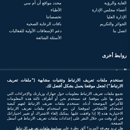
الغاية والرؤية
محدد مواقع أن أم سي
أعضاء مجلس الإدارة
الأطباء
الإدارة العليا
تخصصاتنا
الجوائز والتكريم
باقات الرعاية الصحية
اتصل بنا
دعم الإسعافات الأولية للفعاليات
الأسئلة الشائعة
روابط أخرى
الموعد
نستخدم ملفات تعريف الارتباط وتقنيات مشابهة ("ملفات تعريف
احجز موعد
الارتباط") لجعل موقعنا يعمل بشكل أفضل لك.
تجمع ملفات تعريف الارتباط معلومات حول جهازك وزيارتك والإجراءات التي
تقوم بها على موقعنا. قد نستخدم نحن أو أطراف ثالثة هذه المعلومات
تواصل معنا
للأغراض الموضحة أدناه. نستخدم ملفات تعريف الارتباط لفهم كيفية
استخدام الأشخاص لموقعنا. لن يتم استخدام ملفات تعريف الارتباط
الاختيارية هذه إلا إذا وافقت عليها. يمكنك إلغاء الاشتراك أو تغيير اختياراتك
في أي وقت من خلال النقر على إعدادات ملفات تعريف الارتباط في أسفل
الصفحة.
هل تريد معرفة المزيد؟ ألقِ نظرة على
سياسة ملفات تعريف الارتباط
.