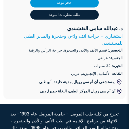
احجز موعد
طلب معلومات الموعد
د. عبدالله سامي النقشبندي
استشاري – جراحة انف وا>ن وحنجرة والمدير الطبي
للمستشفى
التخصص:
قسم الأنف والأذن والحنجرة، جراحة الرأس والرقبة
الجنسية:
عراقي
الخبرة:
32 سنوات
اللغات:
الألمانية, الإنجليزية, عربي
,مستشفى أن أم سي رويال, مدينة خليفة
, أبو ظبي
أن أم سي رويال المركز الطبي، النخلة جميرا
, دبي
تخرج من كلية طب الموصل - جامعة الموصل عام 1993 - بعد
الانتهاء من برنامج الإقامة في طب الأنف والأذن والحنجرة ،
منح زمالة البورد العراقي والعربي في عام 1999 ، وبعد ذلك