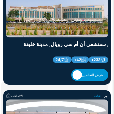
,مستشفى أن أم سي رويال, مدينة خليفة
24/7
42+
233+
عرض التفاصيل
دبي -
عيادة
الاتجاهات