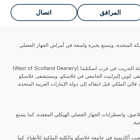
المرافق
اتصال
تحدة (CCT، المملكة المتحدة)، تلقّى تدريبه في المملكة المتحدة، ويتمتع بخبرة واسعة في أمراض الجهاز العضلي
تخرج من جامعة العلوم الصحية في لاهور، باكستان عام 2005، وأكمل تدريب التخصص في أمراض الروماتيزم والطب الباطني عبر هيئة التدريب في غرب اسكتلندا (West of Scotland Deanery)
في عدد من أبرز مؤسسات هيئة الخدمات الصحية الوطنية (NHS)، بما في ذلك مستشفى كوين إليزابيث الجامعي في غلاسكو، ومستشفى غلاسكو
لملكي قبل انتقاله إلى دولة الإمارات العربية المتحدة.
اللاصق، واضطرابات الجهاز العضلي الهيكلي المعقدة. كما يتمتع
ية.
ب أكاديمية في جامعة غلاسكو والكلية الملكية للأطباء. كما