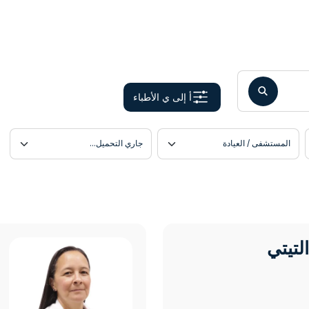
أمراض النساء والولادة
إدارة نمط الوزن
أ إلى ي الأطباء
استبدال/إعادة بناء الورك و
المستشفى / العيادة
اللغة
استبدال الكتف والمرفق / ا
الأشعة
الأمراض الجلدية
التيتي
د. 
البنكرياس والقنوات الصفرا
التخدير