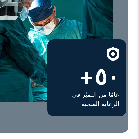
٥٠+
عامًا من التميّز في
الرعاية الصحية