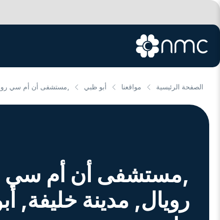
الصفحة الرئيسية
مواقعنا
أبو ظبي
,مستشفى أن أم سي رويال
,مستشفى أن أم سي
رويال, مدينة خليفة
, أب