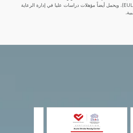
قدّم أبحاثه في مؤتمرات دولية كبرى، بما في ذلك الجمعية البريطانية لأمراض الروماتيزم والتحالف الأوروبي لجمعيات الروماتيزم (EULAR). ويحمل أيضاً مؤهلات دراسات عليا في إدارة الرعاية
ية.