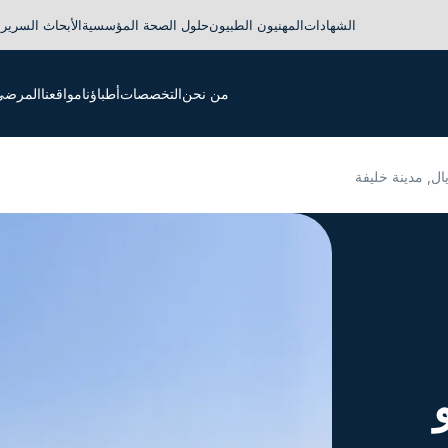
الشهادات
المهنيون الطبيون
حلول الصحة المؤسسية
الأبحاث السريري
من نحن
التخصصات
أطباؤنا
مواقعنا
المرضى 
, مدينة خليفة
و