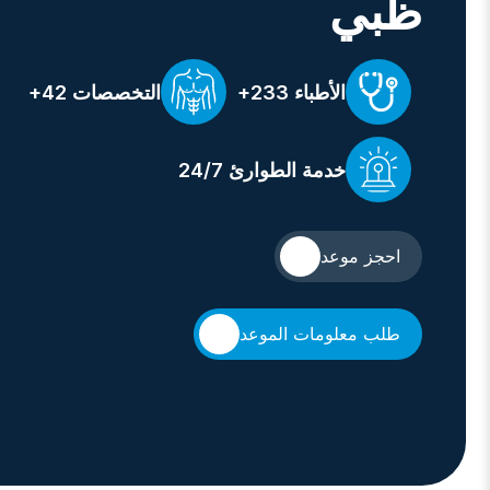
ظبي
الأطباء
233+
التخصصات
42+
خدمة الطوارئ
24/7
احجز موعد
طلب معلومات الموعد