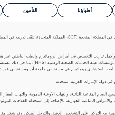
أطباؤنا
التأمين
الدكتور محمد أزهر عبدالله هو استشاري روماتيزم وطبيب معتمد في المملكة الم
في المملكة المتحدة. وخلال فترة تدريبه، عمل 
ناصب استشاري روماتيزم في مستشفى جامعة أير ومستشفى فورث فالي ا
في دولة الإمارات العربية المتحدة.
ج الضام المناعية الذاتية، والتهاب الأوعية الدموية، والتهاب الفقار 
أمراض المناعية الجهازية، بالإضافة إلى استخدام العلاجات البيولوج
لمية مع التركيز على التشخيص الدقيق والتدخل المبكر. وقد شغل مناص