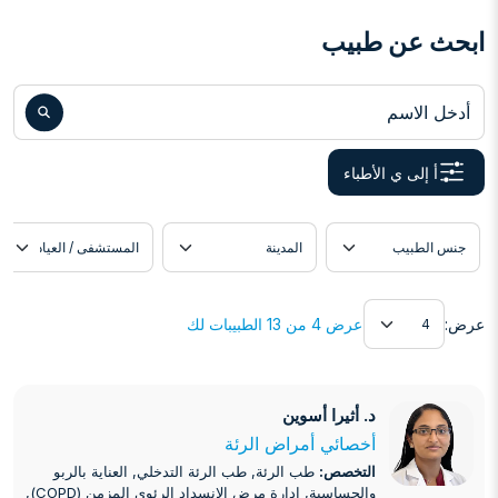
ابحث عن طبيب
أدخل الاسم
أ إلى ي الأطباء
دة
موقع الطبيب
اللغة
عرض
عرض:
عرض 4 من 13 الطبيبات لك
د. أثيرا أسوين
د. أثيرا أسوين
أخصائي أمراض الرئة
التخصص:
طب الرئة, طب الرئة التدخلي, العناية بالربو
والحساسية, إدارة مرض الانسداد الرئوي المزمن (COPD),