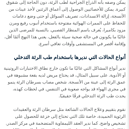
يمكن وصفه بأنه الذراع الجراحية لطب الرئة، دون الحاجة إلى شقوق
كبيرة. يمكن للأخصائيين الوصول إلى أعماق الرئتين لأخذ عينات من
الأنسجة، إزالة الانسدادات، تصريف السوائل أو حتى وضع دعامات
للحفاظ على الممرات الهوائية مفتوحة باستخدام أنبوب رفيع ومرن
مزود بكاميرا، يُعرف باسم المنظار القصبي. بالنسبة للمرضى الذين
غالبًا ما يكونون في حالة صحية سيئة بالفعل، يعني هذا النهج ألمًا أقل،
وإقامة أقصر في المستشفى وأوقات تعافي أسرع.
أنواع الحالات التي نديرها باستخدام طب الرئة التدخلي
ندير أنواع المشاكل التي غالبًا ما تكون خارج نطاق الاختبارات الروتينية
أو الأدوية. على سبيل المثال، قد يحتاج مريض لديه بقعة مشبوهة في
عمق الرئة إلى عينة من الأنسجة. شخص مصاب بسرطان الرئة ينمو
في مجرى الهواء قد يواجه صعوبة في التنفس. في لحظات كهذه،
يحدث طب الرئة التدخلي فرقًا حقيقيًا.
نقوم بتقييم وعلاج الحالات الشائعة مثل سرطان الرئة والعقيدات
الرئوية الحميدة، خاصة تلك التي تحتاج إلى خزعة للحصول على
تشخيص واضح. كما ندير العقد الليمفاوية المتضخمة في مركز الصدر.