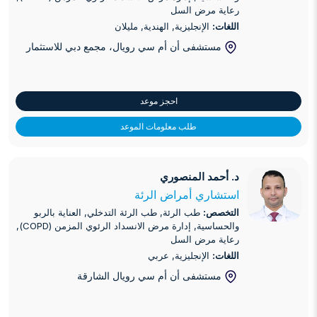
رعاية مرض السل
اللغات:
الإنجليزية, الهندية, مليلان
مستشفى أن أم سي رويال، مجمع دبي للاستثمار
احجز موعد
طلب معلومات الموعد
د. أحمد المنصوري
د. أحمد المنصوري
استشاري أمراض الرئة
التخصص:
طب الرئة, طب الرئة التدخلي, العناية بالربو
والحساسية, إدارة مرض الانسداد الرئوي المزمن (COPD),
رعاية مرض السل
اللغات:
الإنجليزية, عربي
مستشفى أن أم سي رويال الشارقة