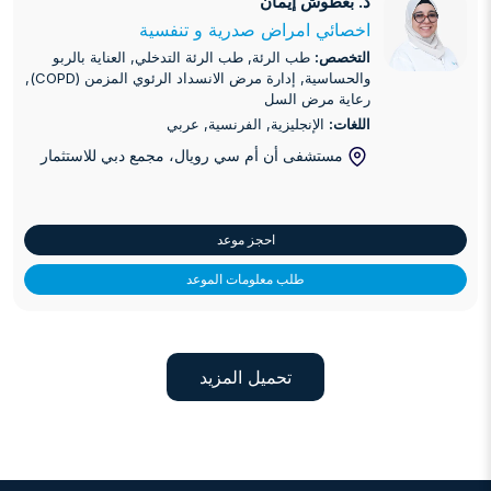
د. بعطوش إيمان
د. بعطوش إيمان
اخصائي امراض صدرية و تنفسية
التخصص:
طب الرئة, طب الرئة التدخلي, العناية بالربو
والحساسية, إدارة مرض الانسداد الرئوي المزمن (COPD),
رعاية مرض السل
اللغات:
الإنجليزية, الفرنسية, عربي
مستشفى أن أم سي رويال، مجمع دبي للاستثمار
احجز موعد
طلب معلومات الموعد
تحميل المزيد