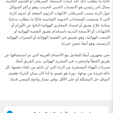
غالبًا ما يتطلب ذلك أخذ عينات لاستبعاد السرطان أو العدوى الكامنة.
مجال آخر رئيسي هو الانصباب الجنبي الخبيث، وهو تراكم السوائل
حول الرئة بسبب السرطان. الالتهاب الرئوي المعقد أو عدوى الرئة
التي لا تستجيب للمضادات الحيوية القياسية غالبًا ما تتطلب تدخلنا.
يمكننا علاج تضيق أو انسداد المجاري الهوائية الناتج عن الأورام أو
الالتهابات أو الأنسجة الندبية باستخدام تضيق القصبة الهوائية أو
الشعب الهوائية، وهو تضييق في القصبة الهوائية أو الممرات الهوائية
الرئيسية، وهو أيضًا ضمن خبرتنا.
نحن مجهزون أيضًا للتعامل مع الأجسام الغريبة التي تم استنشاقها عن
طريق الخطأ واستقرت في المجرى الهوائي. يدير الفريق أيضًا
تسربات الهواء المستمرة من الرئة التي لن تلتئم من تلقاء نفسها. كل
حالة فريدة من نوعها. دورنا هو تقييم ما إذا كان يمكن لإجراء طفيف
التوغل حل المشكلة أو على الأقل توفير مسار واضح للمضي قدمًا.