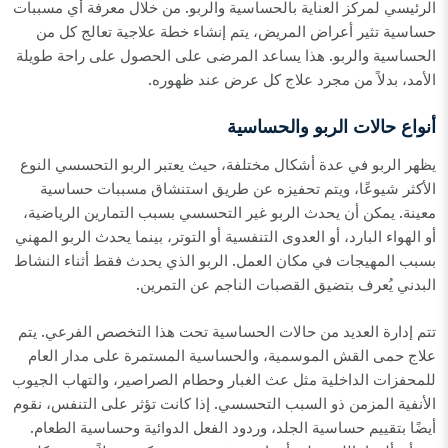
الرئيسي لمركز العناية بالحساسية والربو. من خلال معرفة أي مسببات
حساسية تثير أعراض المريض، يتم إنشاء خطة علاجية تعالج كل من
الحساسية والربو. هذا يساعد المرضى على الحصول على راحة طويلة
الأمد، بدلاً من مجرد علاج كل عرض عند ظهوره.
أنواع حالات الربو والحساسية
يظهر الربو في عدة أشكال مختلفة، حيث يعتبر الربو التحسسي النوع
الأكثر شيوعًا، ويتم تحفيزه عن طريق استنشاق مسببات حساسية
معينة. يمكن أن يحدث الربو غير التحسسي بسبب التمارين الرياضية،
أو الهواء البارد، أو العدوى التنفسية أو التوتر، بينما يحدث الربو المهني
بسبب المهيجات في مكان العمل. الربو الذي يحدث فقط أثناء النشاط
البدني يُعرف بتضيق القصبات الناجم عن التمرين.
تتم إدارة العديد من حالات الحساسية تحت هذا التخصص الفرعي. يتم
علاج حمى القش الموسمية، والحساسية المستمرة على مدار العام
للمحفزات الداخلية مثل عث الغبار وحطام الصراصير، والتهاب الجيوب
الأنفية المزمن ذو السبب التحسسي. إذا كانت تؤثر على التنفس، نقوم
أيضًا بتقييم حساسية الجلد، وردود الفعل الدوائية وحساسية الطعام.