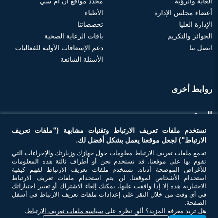
الغاية والرؤية
محدد مواقع أن أم سي
أعضاء مجلس الإدارة
الأطباء
الإدارة العليا
تخصصاتنا
الجوائز والتكريم
باقات الرعاية الصحية
اتصل بنا
دعم الإسعافات الأولية للفعاليات
الأسئلة الشائعة
روابط أخرى
الموعد
نستخدم ملفات تعريف الارتباط وتقنيات مشابهة ("ملفات تعريف
احجز موعد
الارتباط") لجعل موقعنا يعمل بشكل أفضل لك.
تجمع ملفات تعريف الارتباط معلومات حول جهازك وزيارتك والإجراءات التي
تقوم بها على موقعنا. قد نستخدم نحن أو أطراف ثالثة هذه المعلومات
تواصل معنا
للأغراض الموضحة أدناه. نستخدم ملفات تعريف الارتباط لفهم كيفية
استخدام الأشخاص لموقعنا. لن يتم استخدام ملفات تعريف الارتباط
الاختيارية هذه إلا إذا وافقت عليها. يمكنك إلغاء الاشتراك أو تغيير اختياراتك
في أي وقت من خلال النقر على إعدادات ملفات تعريف الارتباط في أسفل
الصفحة.
هل تريد معرفة المزيد؟ ألقِ نظرة على
سياسة ملفات تعريف الارتباط
.