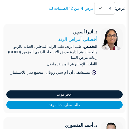
عرض
عرض:
عرض 4 من 12 الطبيبات لك
د. أثيرا أسوين
د. أثيرا أسوين
أخصائي أمراض الرئة
التخصص:
طب الرئة, طب الرئة التدخلي, العناية بالربو
والحساسية, إدارة مرض الانسداد الرئوي المزمن (COPD),
رعاية مرض السل
اللغات:
الإنجليزية, الهندية, مليلان
مستشفى أن أم سي رويال، مجمع دبي للاستثمار
احجز موعد
طلب معلومات الموعد
د. أحمد المنصوري
د. أحمد المنصوري