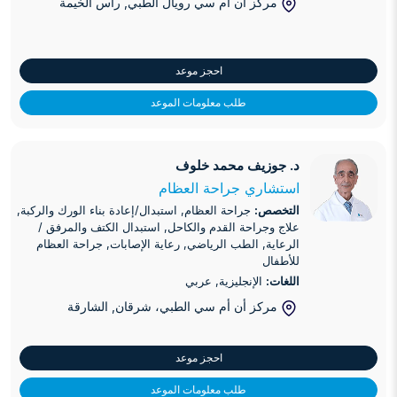
مركز أن أم سي رويال الطبي
, رأس الخيمة
احجز موعد
طلب معلومات الموعد
د. جوزيف محمد خلوف
د. جوزيف محمد خلوف
استشاري جراحة العظام
التخصص:
جراحة العظام, استبدال/إعادة بناء الورك والركبة,
علاج وجراحة القدم والكاحل, استبدال الكتف والمرفق /
الرعاية, الطب الرياضي, رعاية الإصابات, جراحة العظام
للأطفال
اللغات:
الإنجليزية, عربي
مركز أن أم سي الطبي، شرقان
, الشارقة
احجز موعد
طلب معلومات الموعد