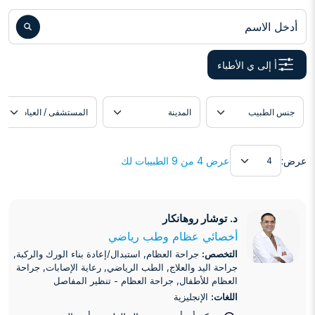
أدخل الاسم
أ إلى ي الأطباء
دة
موقع الطبيب
اللغة
عرض
عرض:
عرض 4 من 9 الطبيبات لك
د. توشار روهانكار
د. توشار روهانكار
أخصائي عظام وطب رياضي
التخصص:
جراحة العظام, استبدال/إعادة بناء الورك والركبة,
جراحة اليد والعلاج, الطب الرياضي, رعاية الإصابات, جراحة
العظام للأطفال, جراحة العظام - تنظير المفاصل
اللغات:
الإنجليزية