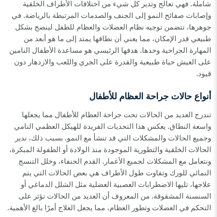
شاملة. فهي تعالج وتدير كل شيء من اختلافات الأطراف الخلقية
وإصابات صفائح النمو إلى الجنف والصدمات المرتبطة بالرياضة. في
جوهرها، تتضمن توجيه نظام العضلات والعظام للطفل لينضج بشكل
طبيعي قدر الإمكان، مما يعني أن نطاقها يمتد إلى ما هو أبعد من
المهارة الجراحية وحدها. هدفها الرئيسي هو مساعدة الأطفال النامين
على العيش حياة طبيعية والقدرة على الجري واللعب والازدهار دون
قيود.
أنواع حالات جراحة العظام للأطفال
تندرج العديد من الحالات تحت جراحة العظام للأطفال مما يجعلها
واسعة النطاق. يعكس هذا التحديات الفريدة للهيكل العظمي النامي
وجميع الحالات والمشكلات التي قد تنشأ مع النمو. بسبب ذلك، ندير
الحالات الخلقية والتطورية الموجودة منذ الولادة أو الطفولة المبكرة،
ونتعامل مع المشكلات لجميع الأعمار. القدم الحنفاء، وخلل التنسج
النمائي للورك وتفاوت طول الأطراف هي بعض الحالات التي يتم
علاجها، تليها الاضطرابات العصبية العضلية مثل الشلل الدماغي أو
السنسنة المشقوقة. من المعروف أن العديد من الحالات تؤثر على
التحكم في العضلات وتطور العظام، مما يجعل العلاج أمرًا بالغ الأهمية.