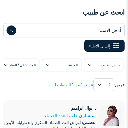
ابحث عن طبيب
أدخل الاسم
أ إلى ي الأطباء
دة
موقع الطبيب
اللغة
عرض
عرض:
عرض 1 من 1 الطبيبات لك
د. نوال ابراهيم
د. نوال ابراهيم
استشاري طب الغدد الصماء
التخصص:
أمراض الغدد الصماء، السكري واضطرابات الأيض,