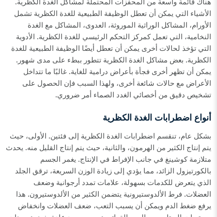
هناك قائمة واسعة من المحفزات المحتملة لمشاكل الغدة الكظرية.
الأشياء التي يمكن أن تعطل الوظيفة الطبيعية للغدة الكظرية تشمل
الأورام، المشاكل الوراثية الموروثة، العدوى، المشاكل مع الغدة
النخامية، التي تعمل كمركز التحكم الرئيسي للغدة الكظرية. الأدوية
التي تؤخذ لحالات أخرى يمكن أن تعطل أيضًا الوظيفة الطبيعية للغدة
الكظرية. بعض مشاكل الغدة الكظرية تتطور ببطء على مدى شهور.
يمكن أن تظهر أخرى فجأة بأعراض درامية للغاية. غالبًا ما تتداخل
الأعراض مع حالات شائعة أخرى، ولهذا السبب فإن الحصول على
تشخيص دقيق من أخصائي الغدد الصماء أمر ضروري.
أنواع اضطرابات الغدة الكظرية
بشكل عام، تنقسم اضطرابات الغدة الكظرية إلى فئتين. الأولى، حيث
يتم إنتاج الكثير من الهرمون، والثانية، حيث يتم إنتاج القليل منه. يحدث
متلازمة كوشينغ في جانب الإفراط في الإنتاج. يغمر الجسم
بالكورتيزول الزائد، مما يؤدي إلى زيادة الوزن السريعة، ترقق الجلد
الذي يتعرض للكدمات بسهولة، علامات تمدد أرجوانية وضعف
العضلات. فرط الألدوستيرونية يتضمن الكثير من الألدوستيرون. هذا
يرفع ضغط الدم ويمكن أن يسبب التعب، ضعف العضلات وانخفاض