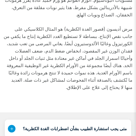
مستويات البوتاسيوم. الورم القواتم هو ورم حميد عادة يفرز هرمونات
شبيهة بالأدرينالين بشكل مفرط. هذا يثير نوبات مقلقة من التعرق،
الخفقان، الصداع ونوبات الهلع.
مرض أديسون (قصور الغدة الكظرية) هو المثال الكلاسيكي على
جانب نقص الإنتاج. ببساطة لا تستطيع الغدد الكظرية إنتاج ما يكفي من
الكورتيزول وغالبًا الألدوستيرون أيضًا. يعاني المرضى من تعب شديد،
فقدان الوزن غير المقصود، انخفاض ضغط الدم، ضعف العضلات
وأحيانًا اسمرار الجلد في أماكن غير معتادة مثل ثنيات الجلد أو داخل
الخد. هناك أيضًا مجموعة من الأورام الكظرية غير الوظيفية المعروفة
باسم الأورام الغدية. هذه نموات حميدة لا تنتج هرمونات زائدة وغالبًا
ما تُكتشف بالصدفة أثناء الفحوصات لمشاكل غير ذات صلة. العديد
منها لا يحتاج إلى علاج على الإطلاق.
متى يجب استشارة الطبيب بشأن اضطرابات الغدة الكظرية؟