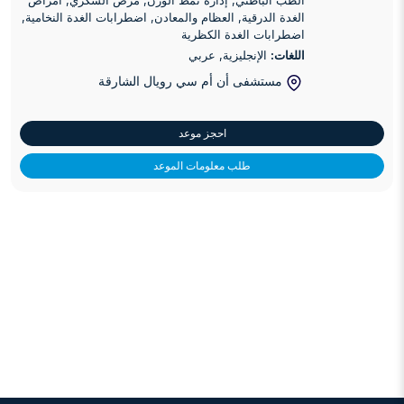
الطب الباطني, إدارة نمط الوزن, مرض السكري, أمراض
الغدة الدرقية, العظام والمعادن, اضطرابات الغدة النخامية,
اضطرابات الغدة الكظرية
اللغات:
الإنجليزية, عربي
مستشفى أن أم سي رويال الشارقة
احجز موعد
طلب معلومات الموعد