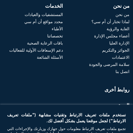
من نحن
الخدمات
من نحن
المستشفيات والعيادات
لماذا تختار أن أم سي؟
محدد مواقع أن أم سي
الغاية والرؤية
الأطباء
أعضاء مجلس الإدارة
تخصصاتنا
الإدارة العليا
باقات الرعاية الصحية
الجوائز والتكريم
دعم الإسعافات الأولية للفعاليات
الاعتمادات
الأسئلة الشائعة
سلامة المرضى والجودة
اتصل بنا
روابط أخرى
الموعد
نستخدم ملفات تعريف الارتباط وتقنيات مشابهة ("ملفات تعريف
احجز موعد
الارتباط") لجعل موقعنا يعمل بشكل أفضل لك.
تجمع ملفات تعريف الارتباط معلومات حول جهازك وزيارتك والإجراءات التي