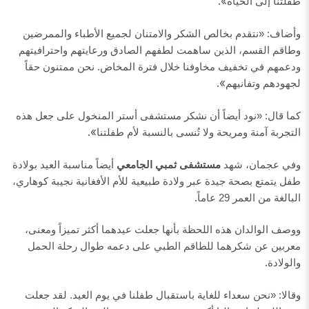
».
طفلتنا إلى الحياة
وأضاف: «نتقدم بخالص الشكر والامتنان لجميع الأطباء والممرضين
وطاقم القسم، الذين ساهمت لطفهم الصادق ورعايتهم واحترافيتهم
ودعمهم في تخفيف مخاوفنا خلال فترة المخاض. نحن ممتنون حقاً
».
لجهودهم وتفانيهم
كما قال: «نود أيضاً أن نشكر مستشفى أستر المنخول على جعل هذه
».
التجربة آمنة ومريحة ولا تُنسى بالنسبة لأم طفلتنا
وفي عجمان، شهد
مستشفى ثمبي الجامعي
أيضاً مناسبة العيد بولادة
طفل يتمتع بصحة جيدة عبر ولادة طبيعية للأم الأفغانية نجيبة كوهاري،
.
البالغة من العمر 29 عاماً
ووصف الوالدان هذه اللحظة بأنها جعلت عيدهما أكثر تميزاً ومعنى،
معربين عن شكرهما للطاقم الطبي على دعمه طوال رحلة الحمل
.
والولادة
وقالا: «نحن سعداء للغاية باستقبال طفلنا في يوم العيد. لقد جعلت