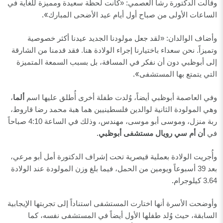
وقالت الدكتورة رشا العصمي: «كانت لحظة سعيدة ومميزة للغاية في
».
الساعات الأولى من صباح أول أيام عيد الأضحى المبارك
وأضاف الوالدان: «لقد جعل مولودنا الجديد عيدنا أكثر خصوصية
وتميزاً. نحن سعداء باختيارنا إجراء الولادة هنا. فقد قدمنا من الشارقة
إلى أبوظبي دون أن نفكر في المسافة، بل بسبب السمعة المتميزة
».
التي يتمتع بها المستشفى
وفي العاصمة أبوظبي أيضاً، وُلدت طفلة أخرى أُطلق عليها اسم
ألما
،
وهي المولودة الثانية لوالدين فلسطينيين هما هبة محمد رضا قاروط،
ربة منزل، وموسى أبو موسى، مهندس، وذلك في الساعة 4:10 صباحاً
.
في
أن أم سي رويال مستشفى أبوظبي
وأُجريت الولادة بعملية قيصرية تحت إشراف الدكتورة أمل أبو مرعي،
بعد 39 أسبوعاً ويومين من الحمل، فيما بلغ وزن المولودة عند الولادة
.
3.64 كيلوجرام
وأوضحت الأسرة أنها اختارت المستشفى استناداً إلى تجربتها الإيجابية
السابقة، حيث وُلد طفلها الأول أيضاً في المستشفى نفسه، كما