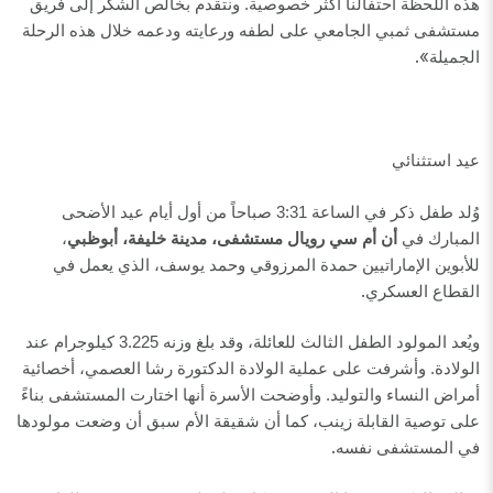
هذه اللحظة احتفالنا أكثر خصوصية. ونتقدم بخالص الشكر إلى فريق
مستشفى ثمبي الجامعي على لطفه ورعايته ودعمه خلال هذه الرحلة
».
الجميلة
عيد استثنائي
وُلد طفل ذكر في الساعة 3:31 صباحاً من أول أيام عيد الأضحى
المبارك في
أن أم سي رويال مستشفى، مدينة خليفة، أبوظبي
،
للأبوين الإماراتيين حمدة المرزوقي وحمد يوسف، الذي يعمل في
.
القطاع العسكري
ويُعد المولود الطفل الثالث للعائلة، وقد بلغ وزنه 3.225 كيلوجرام عند
الولادة. وأشرفت على عملية الولادة الدكتورة رشا العصمي، أخصائية
أمراض النساء والتوليد. وأوضحت الأسرة أنها اختارت المستشفى بناءً
على توصية القابلة زينب، كما أن شقيقة الأم سبق أن وضعت مولودها
.
في المستشفى نفسه