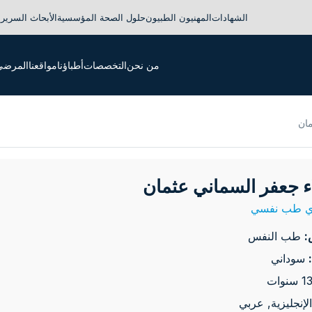
الشهادات
المهنيون الطبيون
حلول الصحة المؤسسية
الأبحاث السريري
من نحن
التخصصات
أطباؤنا
مواقعنا
المرضى 
مان
اء جعفر السماني عثمان
ي طب نفسي
:
طب النفس
سوداني
الإنجليزية, عربي