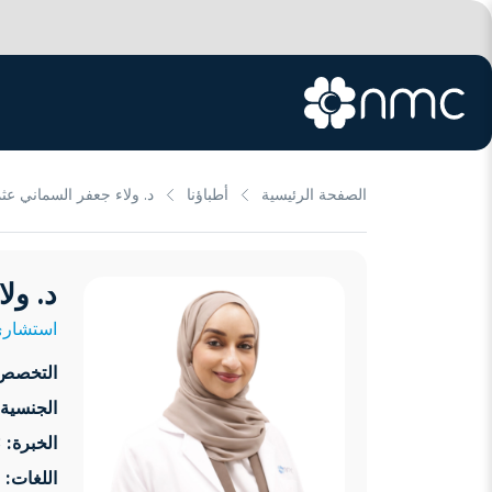
الصفحة الرئيسية
أطباؤنا
د. ولاء جعفر السماني عث
د. ول
استشار
التخصص
الجنسية:
الخبرة:
13 سنوات
اللغات: