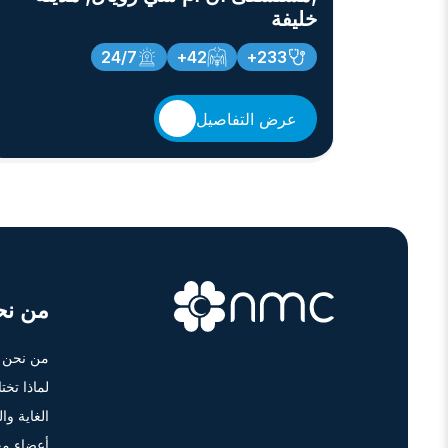
خليفة
24/7
42+
233+
عرض التفاصيل
من نح
من نحن
لماذا تخت
الغاية وا
أعضاء مج