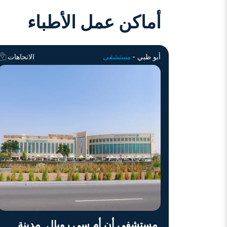
أماكن عمل الأطباء
أبو ظبي -
مستشفى
الاتجاهات
,مستشفى أن أم سي رويال, مدينة