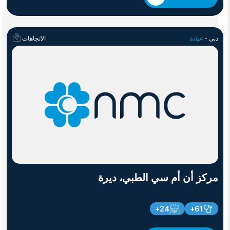
دبي -
عيادة
الاتجاهات
مركز أن أم سي الطبي، ديرة
24+
61+