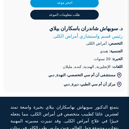
احجز موعد
طلب معلومات الموعد
د. سوبهاش شاندران باسكاران بيلاي
رئيس قسم واستشاري أمراض الكلى
التخصص:
أمراض الكلى
الجنسية:
هندي
الخبرة:
20 سنوات
اللغات:
الإنجليزية, الهندية, كنده, مليلان
مستشفى أن أم سي التخصصي، النهدة
, دبي
مركز أن أم سي الطبي، ديرة
, دبي
يتمتع الدكتور سوبهاش بهاسكاران بيلاي بخبرة واسعة تمتد
لعشرين عامًا كطبيب متخصص في أمراض الكلى، مما يجعله
خبيرًا في علاج أمراض الكلى. وقد تميزت مسيرته المهنية
بتجارب متنوعة حول العالم، حيث مارس طب الكلى في بيئات