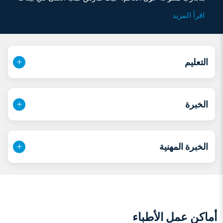
الرعاية الصحية المختلفة في الهند وكندا والإمارات العربية
اقرأ المزيد
المتحدة. بعد حصوله على تدريبه التخصصي الأساسي في
أمراض الكلى من مستشفى الملك إدوارد السابع التذكاري
المرموق في مومباي عام ٢٠٠٥، أكمل الدكتور بهاسكاران
بيلاي زمالته السريرية في أمراض الكلى لدى البالغين في
التعليم
جامعة تورنتو عام ٢٠٠٨. وبعد عودته إلى الهند، عمل كعضو
هيئة تدريس واستشاري أمراض كلى في كلية بوشباجيري
الطبية حتى عام ٢٠٢٥، حيث كان له دورٌ بارز في إطلاق برنامج
الخبرة
ناجح لزراعة الكلى من متبرعين أحياء ومتوفين. كما أشرف
على وحدة غسيل كلى نشطة تخدم حوالي ٢٠٠ مريض غسيل
كلى منتظم، وبرنامج ناجح لغسيل الكلى البريتوني المتنقل.
وبصفته أستاذاً ورئيساً للقسم، لم يقتصر دوره على التدريس
الخبرة المهنية
والتدريب لطلاب الدراسات العليا في أمراض الكلى، بل شارك
أيضاً في أبحاث أصلية أسفرت عن العديد من المنشورات في
مجلات وطنية ودولية مرموقة.
خلال فترة عمله السابقة في الإمارات العربية المتحدة بين
عامي 2013 و2016 كأخصائي أمراض كلى، كان للدكتور
بهاسكاران بيلاي دورٌ محوري في تأسيس قسم أمراض الكلى
أماكن عمل الأطباء