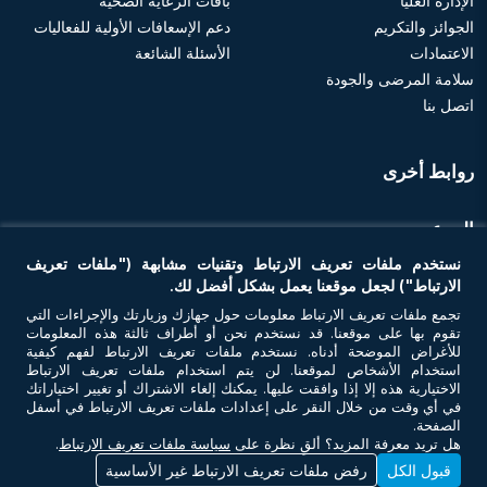
الإدارة العليا
باقات الرعاية الصحية
الجوائز والتكريم
دعم الإسعافات الأولية للفعاليات
الاعتمادات
الأسئلة الشائعة
سلامة المرضى والجودة
اتصل بنا
روابط أخرى
الموعد
نستخدم ملفات تعريف الارتباط وتقنيات مشابهة ("ملفات تعريف
احجز موعد
الارتباط") لجعل موقعنا يعمل بشكل أفضل لك.
تجمع ملفات تعريف الارتباط معلومات حول جهازك وزيارتك والإجراءات التي
تقوم بها على موقعنا. قد نستخدم نحن أو أطراف ثالثة هذه المعلومات
تواصل معنا
للأغراض الموضحة أدناه. نستخدم ملفات تعريف الارتباط لفهم كيفية
استخدام الأشخاص لموقعنا. لن يتم استخدام ملفات تعريف الارتباط
الاختيارية هذه إلا إذا وافقت عليها. يمكنك إلغاء الاشتراك أو تغيير اختياراتك
في أي وقت من خلال النقر على إعدادات ملفات تعريف الارتباط في أسفل
الصفحة.
هل تريد معرفة المزيد؟ ألقِ نظرة على
سياسة ملفات تعريف الارتباط
.
قبول الكل
رفض ملفات تعريف الارتباط غير الأساسية
© حقوق النشر 2026 أن أم سي للرعاية الصحية. جميع الحقوق محفوظة. رقم ترخيص