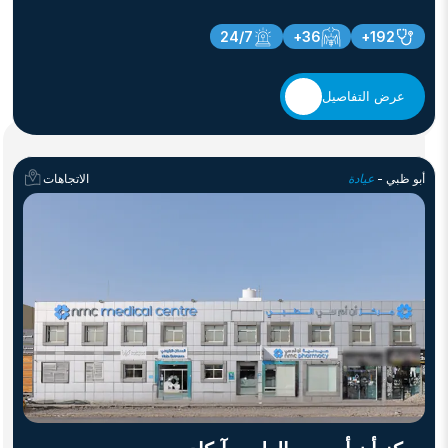
24/7
36+
192+
عرض التفاصيل
أبو ظبي -
عيادة
الاتجاهات