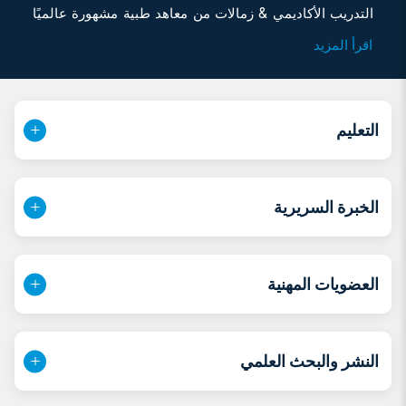
التدريب الأكاديمي & زمالات من معاهد طبية مشهورة عالميًا
في أوروبا والهند والإمارات العربية المتحدة وتركيا. أكمل
اقرأ المزيد
الدكتور كاتراك درجة بكالوريوس الطب والجراحة من مومباي
وحصل على شهادة DNB في الجراحة من المجلس الوطني
للامتحانات في نيودلهي. كما حصل على FRCS & MRCS من
الكلية الملكية للأطباء & جراحو غلاسكو، اسكتلندا؛ MRCS
التعليم
من الكلية الملكية للجراحين في إدنبرة، أيرلندا. حصل الدكتور
كاتراك أيضًا على الزمالة في جراحة المناظير المتقدمة - طب
السمنة وجراحة السمنة. جراحة التمثيل الغذائي من الجمعية
الخبرة السريرية
الهندية لجراحي الجهاز الهضمي والأمعاء (I.A.G.E.S)،
نيودلهي، الهند.
العضويات المهنية
النشر والبحث العلمي