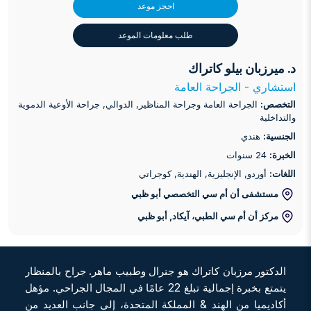
احجز موعد
طلب معلومات الموعد
د. ميرزبان بيلو كاتراك
استشاري - الجراحة العامة
التخصص:
الجراحة العامة وجراحة المناظير, الدوالي, جراحة الأوعية الدموية
والتداخلية
الجنسية:
هندي
الخبرة:
24 سنوات
اللغات:
أوردو, الإنجليزية, الهندية, كوجراتي
مستشفى أن أم سي التخصصي أبو ظبي
مركز أن أم سي الطبي، آيكاد
, أبو ظبي
الدكتور مرزبان كاتراك هو جنرال وطبيب ماهر. جراح بالمنظار
يتمتع بخبرة إجمالية تبلغ 22 عامًا في المجال الجراحي. مؤهل
أكاديميا من الهند & المملكة المتحدة، إلى جانب العديد من