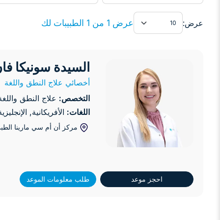
عرض
عرض 1 من 1 الطبيبات لك
عرض:
السيدة سونيكا فا
السيدة سونيكا فان دير ريت
أخصائي علاج النطق واللغة
التخصص:
علاج النطق واللغة
اللغات:
الأفريكانية, الإنجليزية
مركز أن أم سي مارينا الطب
احجز موعد
طلب معلومات الموعد