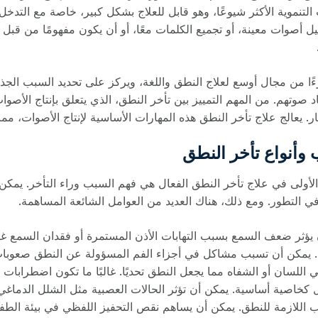
 التنموية الأكثر شيوعًا، وهو قابل للعلاج بشكل كبير، خاصة مع التد
 أصوات معينة، أو تجميع الكلمات معًا، أو أن يكون مفهومًا من قبل ا
زءًا من مجال أوسع لعلاج النطق واللغة، ويركز على تحديد السبب ال
د صوتهم. من المهم التمييز بين تأخر النطق، الذي يتعلق بإنتاج الأصو
ار. يعالج علاج تأخر النطق هذه المهارات الأساسية لإنتاج الأصوات، 
 وأنواع تأخر النطق
لأولى في علاج تأخر النطق الفعال هي فهم السبب وراء التأخر. يمكن أ
ي التطور. ومع ذلك، هناك العديد من العوامل الشائعة المساهمة.
يؤثر ضعف السمع بسبب التهابات الأذن المستمرة أو فقدان السمع 
 يمكن أن تسبب مشاكل في أجزاء الفم المسؤولة عن النطق صعوبات ف
للسان أو الشفاه مما يجعل النطق تحديًا. غالبًا ما تكون اضطرابا
 كخاصية أساسية. يمكن أن تؤثر الحالات العصبية مثل الشلل الدماغي،
 اللازمة للنطق. يمكن أن يساهم نقص التحفيز اللفظي في بيئة الطف