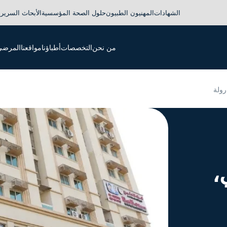
الشهادات
المهنيون الطبيون
حلول الصحة المؤسسية
الأبحاث السريري
من نحن
التخصصات
أطباؤنا
مواقعنا
المرضى 
رولة
،