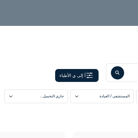
أمراض النساء والولادة
إدارة مرض الانسداد الرئوي ال
اضطرابات الجهاز الهضمي
الأشعة
أ إلى ي الأطباء
الأمراض الجلدية
المستشفى / العيادة
اللغة
الأمراض الجلدية التجميلية
الانتباذ البطاني الرحمي
البنكرياس والقنوات الصفرا