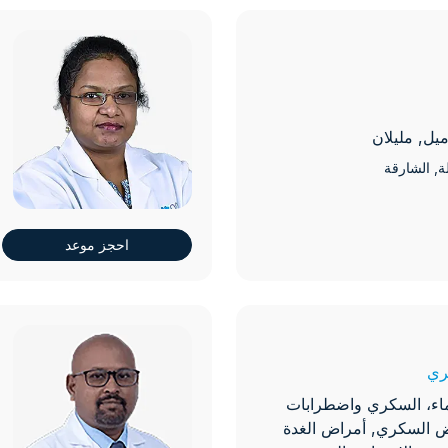
رعاية مرض السل
د. 
ضعف الانتصاب
طب الأذن
اميل, مليلان
ة
, الشارقة
طب الأسرة
طب الأسنان
احجز موعد
طب الأطفال
د.
طب الأعصاب - إدارة السكت
ري
طب الأعصاب – الصرع
اء، السكري واضطرابات
ض السكري, أمراض الغدة