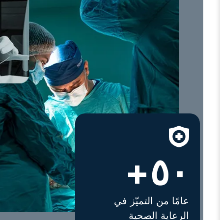
٥٠+
عامًا من التميّز في
الرعاية الصحية