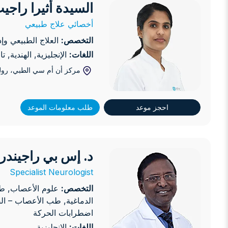
السيدة أثيرا راجي
السيدة أثيرا راجيث
أخصائي علاج طبيعي
التخصص:
العلاج الطبيعي وإدا
اللغات:
الإنجليزية, الهندية, ت
مركز أن أم سي الطبي، رول
احجز موعد
طلب معلومات الموعد
د. إس بي راجيندر
د. إس بي راجيندران
Specialist Neurologist
التخصص:
علوم الأعصاب, طب
الدماغية, طب الأعصاب – ال
اضطرابات الحركة
اللغات:
الإنجليزية