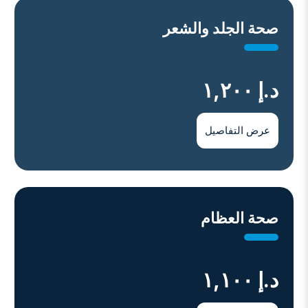
ﺻﺤﺔ اﻟﺠﻠﺪ واﻟﺸﻌﺮ
د.إ ١,٢٠٠
عرض التفاصيل
ﺻﺤﺔ اﻟﻌﻈﺎم
د.إ ١,١٠٠