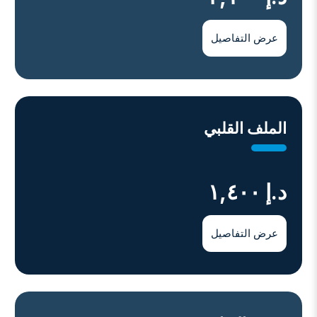
عرض التفاصيل
اﻟﻤﻠﻒ اﻟﻘﻠﺒﻲ
د.إ ١,٤٠٠
عرض التفاصيل