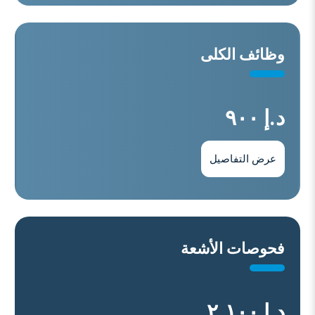
وﻇﺎﺋﻒ اﻟﻜﻠﻰ
د.إ ٩٠٠
عرض التفاصيل
فحوصات الأشعة
د.إ ٢,١٠٠