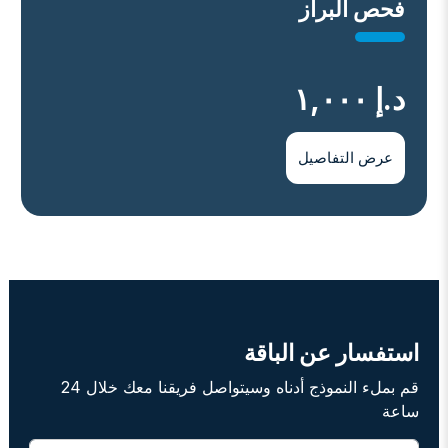
ﻓﺤﺺ اﻟﺒﺮاز
د.إ ١,٠٠٠
عرض التفاصيل
استفسار عن الباقة
قم بملء النموذج أدناه وسيتواصل فريقنا معك خلال 24
ساعة