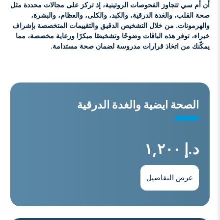
أن أم سي تتجاوز الفحوصات الروتينية، إذ تركز على مجالات محددة مثل
صحة القلب، والغدة الدرقية، والكبد، والكلى، والعظام، والبشرة،
والهرمونات. من خلال التشخيص الدقيق والتقييمات المتخصصة بإشراف
خبراء، توفر هذه الباقات وضوحًا وتشخيصًا مبكرًا ورعاية مخصصة، مما
يمكّنك من اتخاذ قرارات مدروسة لضمان صحة مستدامة.
اﻟﺼﺤﺔ اﻳﻀﻴﺔ واﻟﻐﺪة اﻟﺪرﻗﻴﺔ
د.إ ١,٢٠٠
عرض التفاصيل