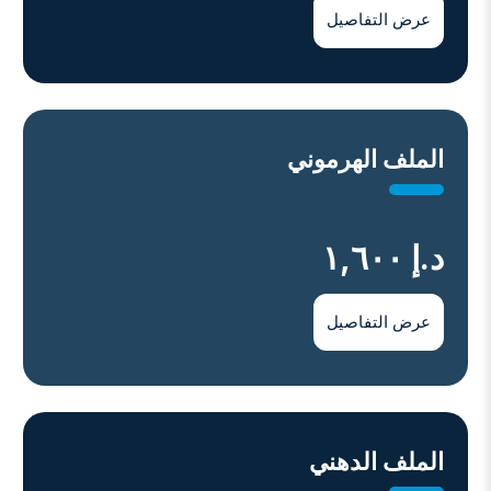
عرض التفاصيل
اﻟﻤﻠﻒ اﻟﻬﺮﻣﻮﻧﻲ
د.إ ١,٦٠٠
عرض التفاصيل
اﻟﻤﻠﻒ اﻟﺪﻫﻨﻲ