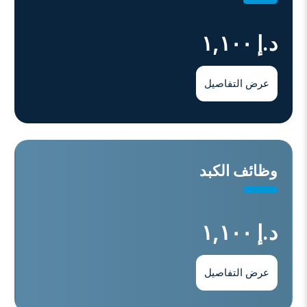
د.إ ١,١٠٠
عرض التفاصيل
وﻇﺎﺋﻒ اﻟﻜﺒﺪ
د.إ ١,١٠٠
عرض التفاصيل