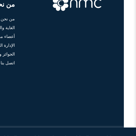
من نح
من نحن
الغاية وا
أعضاء مج
الإدارة الع
الجوائز و
اتصل بنا