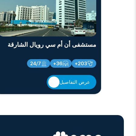
مستشفى أن أم سي رويال الشارقة
24/7
36+
203+
عرض التفاصيل