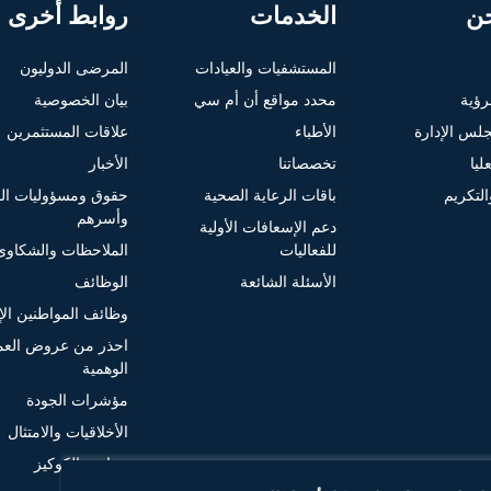
ن
الخدمات
روابط أخرى
المستشفيات والعيادات
المرضى الدوليون
لرؤية
محدد مواقع أن أم سي
بيان الخصوصية
لس الإدارة
الأطباء
علاقات المستثمرين
ليا
تخصصاتنا
الأخبار
التكريم
باقات الرعاية الصحية
حقوق ومسؤوليات ا
وأسرهم
دعم الإسعافات الأولية
للفعاليات
الملاحظات والشكاوى
الأسئلة الشائعة
الوظائف
وظائف المواطنين الإم
احذر من عروض الع
الوهمية
مؤشرات الجودة
الأخلاقيات والامتثال
سياسة الكوكيز