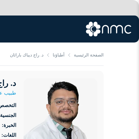
الصفحة الرئيسية
أطباؤنا
د. راج ديباك باراثان
د. راج
طبيب عا
التخصص
الجنسية:
الخبرة:
4 سنوات
اللغات: