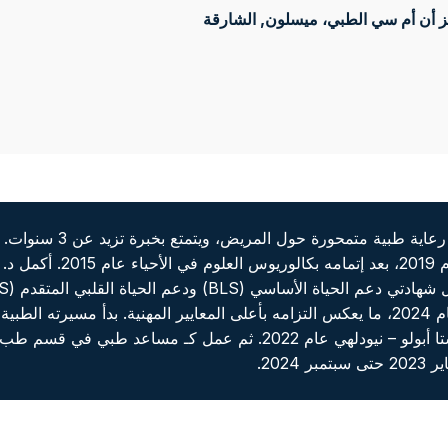
 أن أم سي الطبي، ميسلون
, الشارقة
عليهما لأول مرة عام 2018 وتم تجديدهما في عام 2024، ما يعكس التزامه بأعلى المعايير الم
الدموية والجراحة العامة في مستشفى إندرابراستا أبولو – نيودلهي عام 
202.