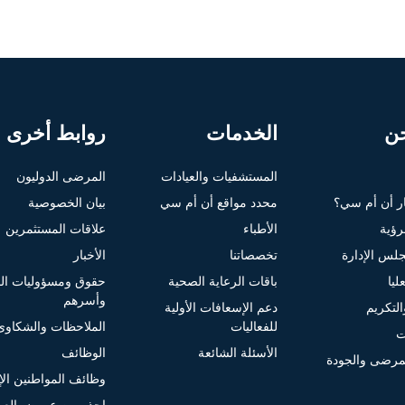
ن
الخدمات
روابط أخرى
المستشفيات والعيادات
المرضى الدوليون
ار أن أم سي؟
محدد مواقع أن أم سي
بيان الخصوصية
لرؤية
الأطباء
علاقات المستثمرين
لس الإدارة
تخصصاتنا
الأخبار
ليا
باقات الرعاية الصحية
حقوق ومسؤوليات ا
وأسرهم
التكريم
دعم الإسعافات الأولية
للفعاليات
الملاحظات والشكاوى
ت
الأسئلة الشائعة
الوظائف
مرضى والجودة
وظائف المواطنين الإم
احذر من عروض الع