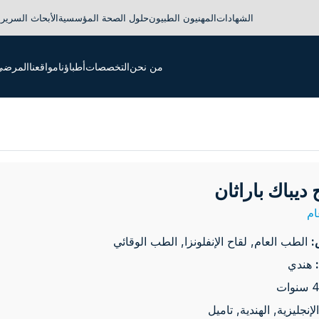
الشهادات
المهنيون الطبيون
حلول الصحة المؤسسية
الأبحاث السريري
من نحن
التخصصات
أطباؤنا
مواقعنا
المرضى 
 ديباك باراثان
م
:
الطب العام, لقاح الإنفلونزا, الطب الوقائي
هندي
الإنجليزية, الهندية, تاميل