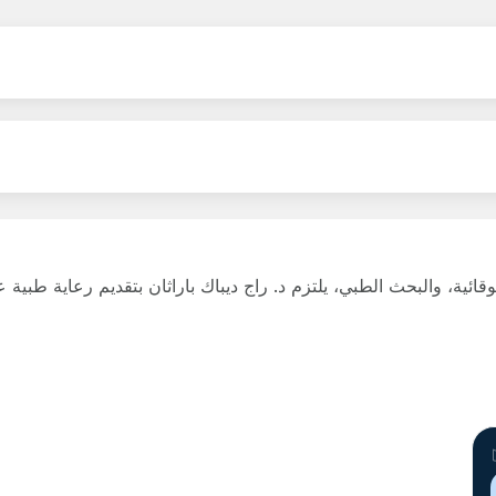
وقائية، والبحث الطبي، يلتزم د. راج ديباك باراثان بتقديم رعاية طب