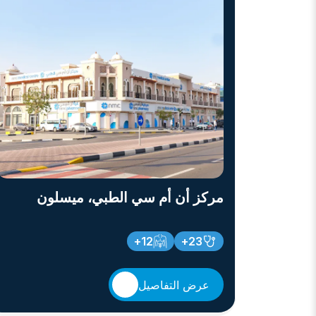
مركز أن أم سي الطبي، ميسلون
12+
23+
عرض التفاصيل