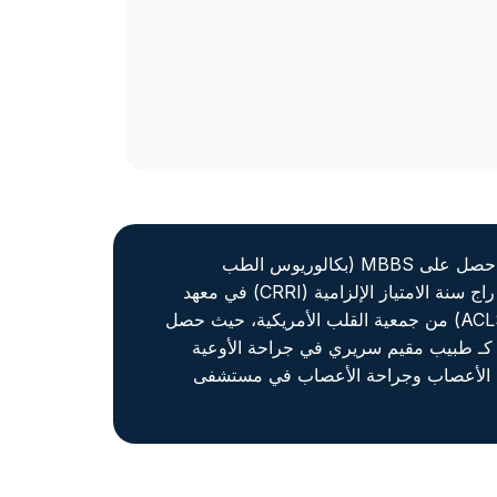
د. راج ديباك باراثان هو طبيب عام ملتزم بتقديم رعاية طبية متمحورة حول المريض، ويتمتع بخبرة تزيد عن 3 سنوات. حصل على MBBS (بكالوريوس الطب
والجراحة) من جامعة سيدة فاطيما – الفلبين عام 2019، بعد إتمامه بكالوريوس العلوم في الأحياء عام 2015. أكمل د. راج سنة الامتياز الإلزامية (CRRI) في معهد
حمدارد للعلوم الطبية والبحوث – نيودلهي. ويحمل شهادتي دعم الحياة الأساسي (BLS) ودعم الحياة القلبي المتقدم (ACLS) من جمعية القلب الأمريكية، حيث حصل
هنية. بدأ مسيرته الطبية كـ طبيب مقيم سريري في جراحة الأوعية
2022. ثم عمل كـ مساعد طبي في قسم طب الأعصاب وجراحة الأعصاب في مستشفى