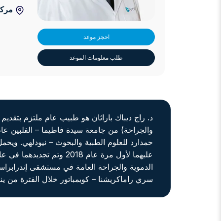
مركز
احجز موعد
طلب معلومات الموعد
سري راماكريشنا – كويمباتور خلال الفترة من يناير 2023 حتى سبتمبر 4