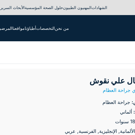
الشهادات
المهنيون الطبيون
حلول الصحة المؤسسية
الأبحاث السريري
من نحن
التخصصات
أطباؤنا
مواقعنا
المرضى 
ال علي نقوش
 جراحة العظام
:
جراحة العظام
ألماني
الألمانية, الإنجليزية, الفرنسية, عربي