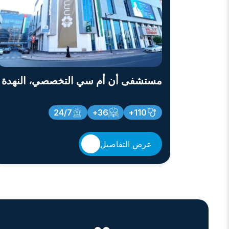
مستشفى أن أم سي التخصصي، النهدة
24/7
36+
110+
عرض التفاصيل