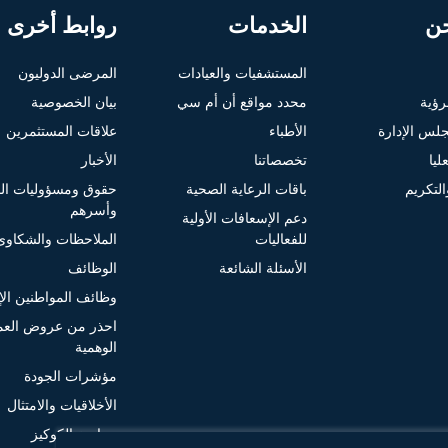
ن
الخدمات
روابط أخرى
المستشفيات والعيادات
المرضى الدوليون
لرؤية
محدد مواقع أن أم سي
بيان الخصوصية
لس الإدارة
الأطباء
علاقات المستثمرين
ليا
تخصصاتنا
الأخبار
التكريم
باقات الرعاية الصحية
حقوق ومسؤوليات ا
وأسرهم
دعم الإسعافات الأولية
للفعاليات
الملاحظات والشكاوى
الأسئلة الشائعة
الوظائف
وظائف المواطنين الإم
احذر من عروض الع
الوهمية
مؤشرات الجودة
الأخلاقيات والامتثال
سياسة الكوكيز