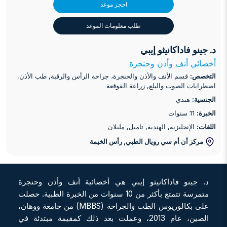
احجز موعد
طلب معلومات الموعد
د. جينو فاداكانيثو إيبي
أخصائي أنف وأذن وحنجرة
التخصص:
قسم الأنف والأذن والحنجرة، جراحة الرأس والرقبة, طب الأذن,
اضطرابات الصوت والبلع, زراعة القوقعة
الجنسية:
هندي
الخبرة:
11 سنوات
اللغات:
الإنجليزية, الهندية, تاميل, مليلان
مركز أن أم سي رويال الطبي
, رأس الخيمة
د. جينو فاداكانيثو إيبي هي أخصائية أنف وأذن وحنجرة
متمرسة تتمتع بأكثر من 10 سنوات من الخبرة الطبية. حصلت
على بكالوريوس الطب والجراحة (MBBS) من جامعة ووهان،
الصين، عام 2013، وعملت بعد ذلك كمقيمة مبتدئة في