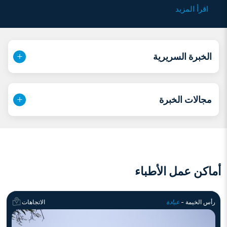
الجراحة في مستشفى ثيروفالا ميديكال ميشن في كيرالا،
اقرأ المزيد
الهند، حتى عام 2016. ثم أكملت درجة الماجستير في الأنف
والأذن والحنجرة (MS) في كلية الطب التابعة لمهمة فينايكا،
بونديتشيري، الهند، حيث تخرجت في المرتبة الأولى وحصلت
على الميدالية الذهبية عام 2020. بدأت د. جينو مسيرتها
الخبرة السريرية
المهنية كاستشارية أنف وأذن وحنجرة بدوام كامل في
مستشفى راني ميديكال ميشن في باثانامثيتا، كيرالا، عام
2020، بينما كانت تعمل أيضًا كاستشارية جزئية في عيادات
مجالات الخبرة
خاصة في المنطقة. وقد ساهمت بفاعلية في الأبحاث الطبية،
حيث نُشرت أعمالها في مجلات مرموقة مثل "المجلة الهندية
للأنف والأذن والحنجرة وجراحة الرأس والرقبة (IJOHNS)".
من أبحاثها البارزة: "الملف البكتيري ونمط حساسيته
للمضادات الحيوية في التهاب الأذن الوسطى الصديدي
المزمن (TTD) في مستشفى رعاية ثالثية" - (يونيو 2019)،
أماكن عمل الأطباء
"كيس ظهاري في شحمة الأذن: كيس شائع في موقع غير
شائع" - (سبتمبر 2019)، و"دور البوديزونيد والموميتازون
فوروات في أعراض الأنف والجيوب الأنفية في التهاب الأنف
رأس الخيمة -
عيادة
الاتجاهات
التحسسي: دراسة عشوائية" - (يناير 2020)