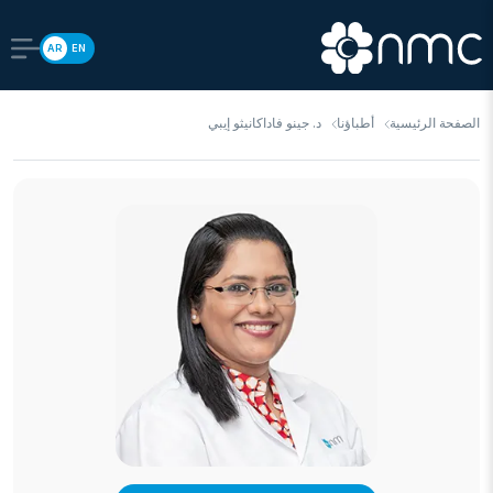
AR
EN
الصفحة الرئيسية
أطباؤنا
د. جينو فاداكانيثو إيبي