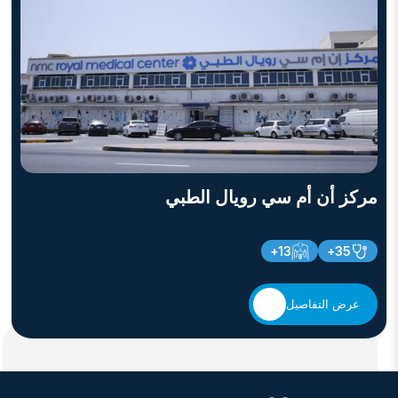
مركز أن أم سي رويال الطبي
13+
35+
عرض التفاصيل