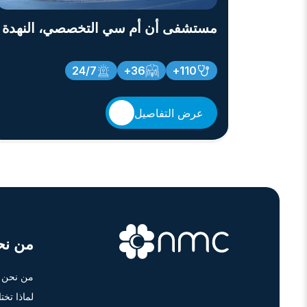
مستشفى أن أم سي التخصصي، النهدة
24/7
36+
110+
عرض التفاصيل
من نح
من نحن
لماذا تخت