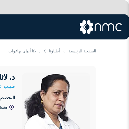
الصفحة الرئيسية
أطباؤنا
د. لاثا أبهاي بهاغوات
د. لاث
طبيب عا
التخصص
مستش