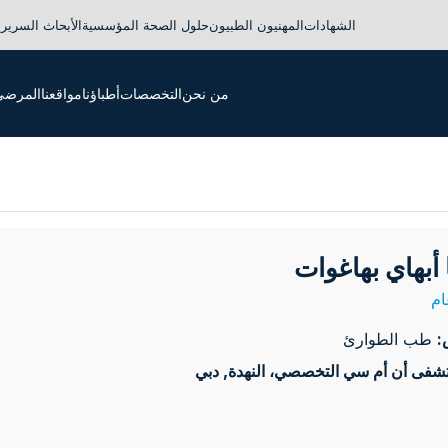
الشهادات
المهنيون الطبيون
حلول الصحة المؤسسية
الأبحاث السريري
من نحن
التخصصات
أطباؤنا
مواقعنا
المرضى 
ا أبهاي بهاغوات
م
:
طب الطوارئ
فى أن أم سي التخصصي، النهدة
, دبي