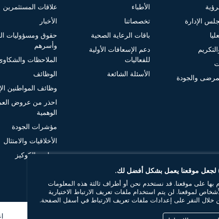
لرؤية
الأطباء
علاقات المستثمرين
لس الإدارة
تخصصاتنا
الأخبار
ليا
باقات الرعاية الصحية
حقوق ومسؤوليات ا
وأسرهم
التكريم
دعم الإسعافات الأولية
للفعاليات
الملاحظات والشكاوى
ت
الأسئلة الشائعة
الوظائف
مرضى والجودة
وظائف المواطنين الإم
احذر من عروض الع
الوهمية
مؤشرات الجودة
الأخلاقيات والامتثال
سياسة الكوكيز
) لجعل موقعنا يعمل بشكل أفضل لك.
 بها على موقعنا. قد نستخدم نحن أو أطراف ثالثة هذه المعلومات
شخاص لموقعنا. لن يتم استخدام ملفات تعريف الارتباط الاختيارية
 من خلال النقر على إعدادات ملفات تعريف الارتباط في أسفل الصفحة.
إع