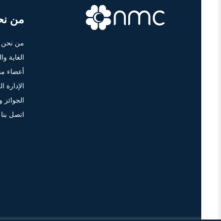
من نح
من نحن
الغاية وا
أعضاء مج
الإدارة الع
الجوائز و
اتصل بنا