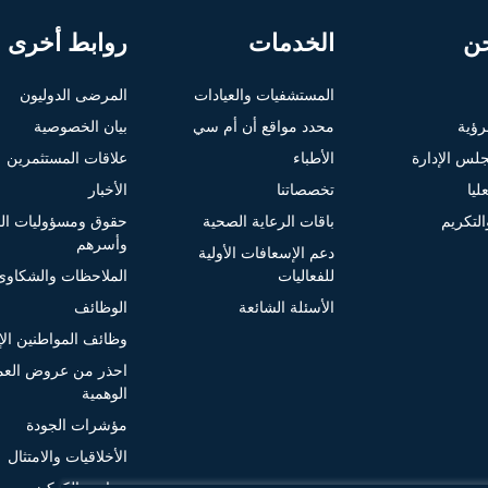
ن
الخدمات
روابط أخرى
المستشفيات والعيادات
المرضى الدوليون
لرؤية
محدد مواقع أن أم سي
بيان الخصوصية
لس الإدارة
الأطباء
علاقات المستثمرين
ليا
تخصصاتنا
الأخبار
التكريم
باقات الرعاية الصحية
حقوق ومسؤوليات ا
وأسرهم
دعم الإسعافات الأولية
للفعاليات
الملاحظات والشكاوى
الأسئلة الشائعة
الوظائف
وظائف المواطنين الإم
احذر من عروض الع
الوهمية
مؤشرات الجودة
الأخلاقيات والامتثال
سياسة الكوكيز