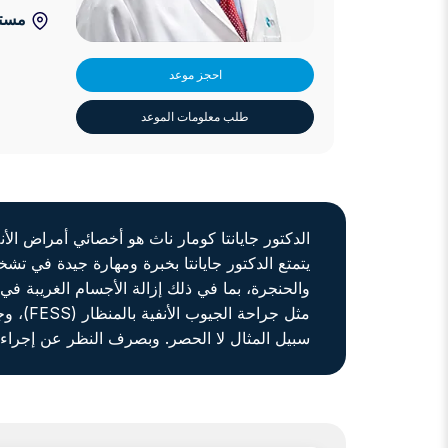
مستش
احجز موعد
طلب معلومات الموعد
الدكتور جايانتا كومار ناث هو أخصائي أمراض الأنف والأذن والحنجرة ويتمتع 
يتمتع الدكتور جايانتا بخبرة ومهارة جيدة في تش
والحنجرة، بما في ذلك إزالة الأجسام الغريبة في
مثل جر
سبيل المثال لا الحصر. وبصرف النظر عن إجراء ج