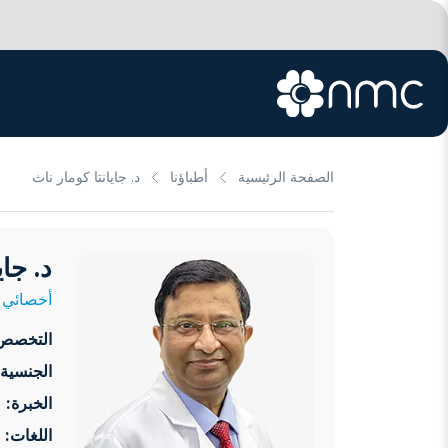
الصفحة الرئيسية
أطباؤنا
د. جايانتا كومار ناث
د. جاي
أخصائي أ
التخصص
الجنسية:
الخبرة:
16 سنوات
اللغات: