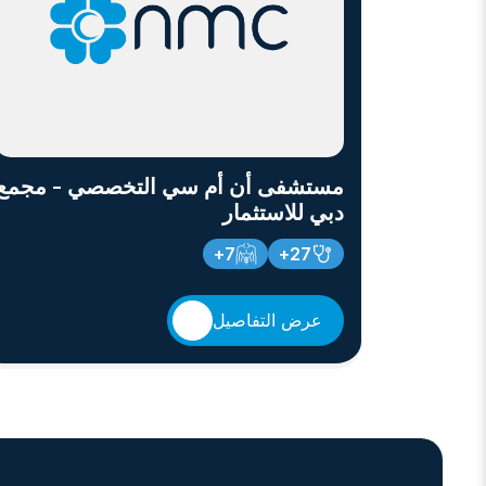
مستشفى أن أم سي التخصصي - مجمع
دبي للاستثمار
7+
27+
عرض التفاصيل