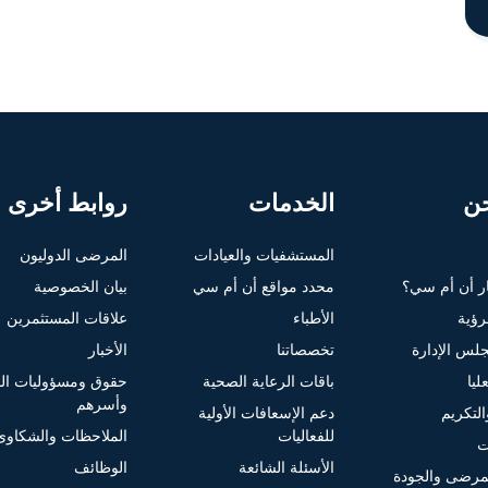
ن
الخدمات
روابط أخرى
المستشفيات والعيادات
المرضى الدوليون
ار أن أم سي؟
محدد مواقع أن أم سي
بيان الخصوصية
لرؤية
الأطباء
علاقات المستثمرين
لس الإدارة
تخصصاتنا
الأخبار
ليا
باقات الرعاية الصحية
حقوق ومسؤوليات ا
وأسرهم
التكريم
دعم الإسعافات الأولية
للفعاليات
الملاحظات والشكاوى
ت
الأسئلة الشائعة
الوظائف
مرضى والجودة