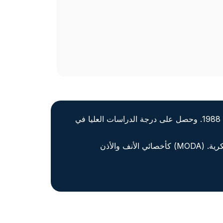
حصل الدكتور إرشاد ميمون على شهادة الطب من جامعة لياقت للعلوم الطبية والصحية (LUMHS) في باكستان عام 1988. وحصل على درجة الدراسات العليا في
خدم الدكتور إرشاد لمدة 9 سنوات في المملكة العربية السعودية في وزارة الصحة ومستشفى مدينة الملك خالد العسكرية. (MODA) كأخصائي الأنف والأذن