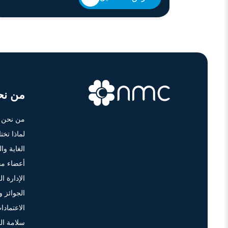
من نح
من نحن
لماذا تخت
الغاية وا
أعضاء مج
الإدارة الع
الجوائز و
الاعتمادا
سلامة ال