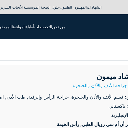
الشهادات
المهنيون الطبيون
حلول الصحة المؤسسية
الأبحاث السريري
من نحن
التخصصات
أطباؤنا
مواقعنا
المرضى 
شاد ميمون
راحة الأنف والأذن والحنجرة
:
قسم الأنف والأذن والحنجرة، جراحة الرأس والرقبة, طب الأذن, اض
باكستاني
الإنجليزية
 أن أم سي رويال الطبي
, رأس الخيمة