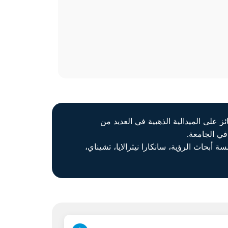
ة تزيد عن 15 عامًا في مجال طب العيون ويحمل شهادات MBBS وMNAMS وDNB. وهو حائز على الميدالية الذهبية في العديد من
ي الجامعة.
حاث الرؤية، سانكارا نيثرالايا، تشيناي،