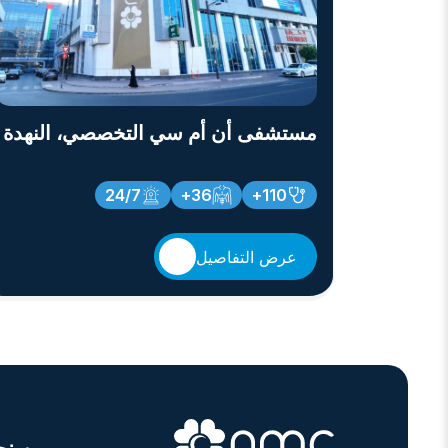
مستشفى أن أم سي التخصصي، النهدة
24/7
36+
110+
عرض التفاصيل