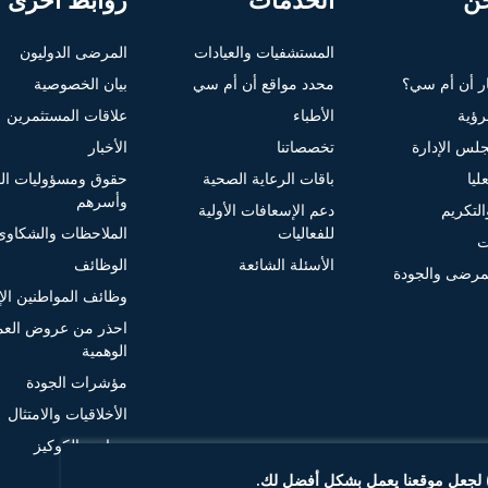
ن
الخدمات
روابط أخرى
المستشفيات والعيادات
المرضى الدوليون
ار أن أم سي؟
محدد مواقع أن أم سي
بيان الخصوصية
لرؤية
الأطباء
علاقات المستثمرين
لس الإدارة
تخصصاتنا
الأخبار
ليا
باقات الرعاية الصحية
حقوق ومسؤوليات ا
وأسرهم
التكريم
دعم الإسعافات الأولية
للفعاليات
الملاحظات والشكاوى
ت
الأسئلة الشائعة
الوظائف
مرضى والجودة
وظائف المواطنين الإم
احذر من عروض الع
الوهمية
مؤشرات الجودة
الأخلاقيات والامتثال
سياسة الكوكيز
) لجعل موقعنا يعمل بشكل أفضل لك.