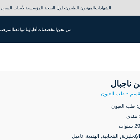
الشهادات
المهنيون الطبيون
حلول الصحة المؤسسية
الأبحاث السريري
من نحن
التخصصات
أطباؤنا
مواقعنا
المرضى 
ين ناجبال
قسم - طب العيون
:
طب العيون
هندي
الإنجليزية, البنجابية, الهندية, تاميل