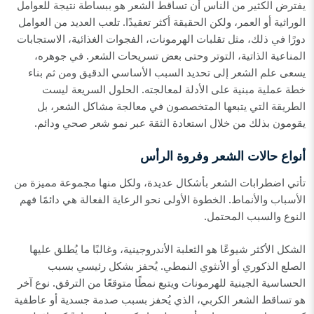
يفترض الكثير من الناس أن تساقط الشعر هو ببساطة نتيجة للعوامل
الوراثية أو العمر، ولكن الحقيقة أكثر تعقيدًا. تلعب العديد من العوامل
دورًا في ذلك، مثل تقلبات الهرمونات، الفجوات الغذائية، الاستجابات
المناعية الذاتية، التوتر وحتى بعض تسريحات الشعر. في جوهره،
يسعى علم الشعر إلى تحديد السبب الأساسي الدقيق ومن ثم بناء
خطة عملية مبنية على الأدلة لمعالجته. الحلول السريعة ليست
الطريقة التي يتبعها المتخصصون في معالجة مشاكل الشعر، بل
يقومون بذلك من خلال استعادة الثقة عبر نمو شعر صحي ودائم.
أنواع حالات الشعر وفروة الرأس
تأتي اضطرابات الشعر بأشكال عديدة، ولكل منها مجموعة مميزة من
الأسباب والأنماط. الخطوة الأولى نحو الرعاية الفعالة هي دائمًا فهم
النوع والسبب المحتمل.
الشكل الأكثر شيوعًا هو الثعلبة الأندروجينية، وغالبًا ما يُطلق عليها
الصلع الذكوري أو الأنثوي النمطي. يُحفز بشكل رئيسي بسبب
الحساسية الجينية للهرمونات ويتبع نمطًا متوقعًا من الترقق. نوع آخر
هو تساقط الشعر الكربي، الذي يُحفز بسبب صدمة جسدية أو عاطفية