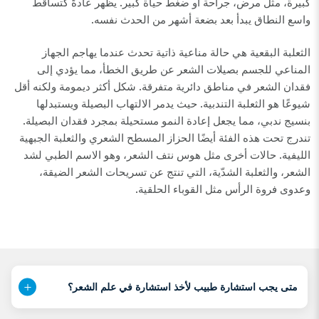
كبيرة، مثل مرض، جراحة أو ضغط حياة كبير. يظهر عادةً كتساقط
واسع النطاق يبدأ بعد بضعة أشهر من الحدث نفسه.
الثعلبة البقعية هي حالة مناعية ذاتية تحدث عندما يهاجم الجهاز
المناعي للجسم بصيلات الشعر عن طريق الخطأ، مما يؤدي إلى
فقدان الشعر في مناطق دائرية متفرقة. شكل أكثر ديمومة ولكنه أقل
شيوعًا هو الثعلبة التندبية. حيث يدمر الالتهاب البصيلة ويستبدلها
بنسيج ندبي، مما يجعل إعادة النمو مستحيلة بمجرد فقدان البصيلة.
تندرج تحت هذه الفئة أيضًا الحزاز المسطح الشعري والثعلبة الجبهية
الليفية. حالات أخرى مثل هوس نتف الشعر، وهو الاسم الطبي لشد
الشعر، والثعلبة الشدّية، التي تنتج عن تسريحات الشعر الضيقة،
وعدوى فروة الرأس مثل القوباء الحلقية.
متى يجب استشارة طبيب لأخذ استشارة في علم الشعر؟