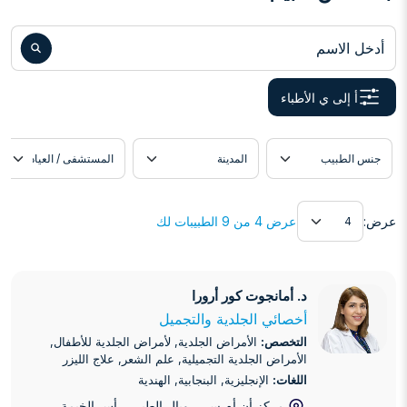
أدخل الاسم
أ إلى ي الأطباء
دة
موقع الطبيب
اللغة
عرض
عرض:
عرض 4 من 9 الطبيبات لك
د. أمانجوت كور أرورا
د. أمانجوت كور أرورا
أخصائي الجلدية والتجميل
التخصص:
الأمراض الجلدية, لأمراض الجلدية للأطفال,
الأمراض الجلدية التجميلية, علم الشعر, علاج الليزر
اللغات:
الإنجليزية, البنجابية, الهندية
مركز أن أم سي رويال الطبي
, رأس الخيمة